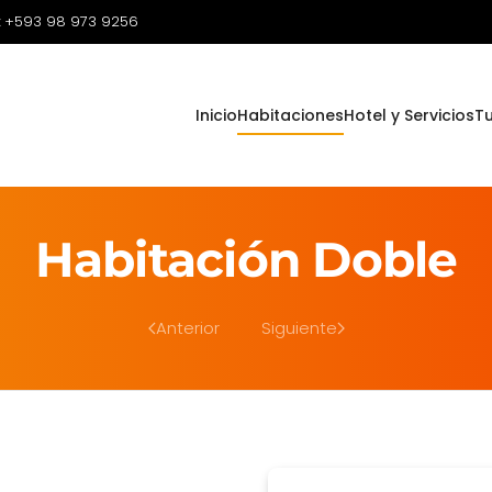
:
+593 98 973 9256
Inicio
Habitaciones
Hotel y Servicios
T
Habitación Doble
Anterior
Siguiente